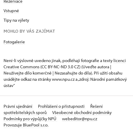
Rezervace
Vstupné
Tipy na výlety
MOHLO BY VÁS ZAJÍMAT
Fotogalerie
Není-li výslovně uvedeno jinak, podléhají fotografie a texty
licenci
Creative Commons
(CC BY-NC-ND 3.0 CZ) (Uveďte autora |
Neužívejte dílo komerčně | Nezasahujte do díla). Při užití obsahu
uvádějte odkaz na stránky www.npu.cz a „zdroj: Národní památkový
ústav“
Právní ujednání
Prohlášení o přístupnosti
Řešení
spotřebitelských sporů
Všeobecné obchodní podmínky
Podmínky pro výpůjčky NPÚ
webeditor@npu.cz
Provozuje BluePool s.r.o.