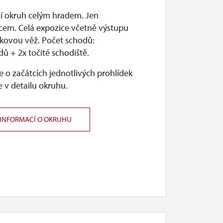
ní okruh celým hradem. Jen
cem. Celá expozice včetně výstupu
dkovou věž. Počet schodů:
ů + 2x točité schodiště.
 o začátcích jednotlivých prohlídek
 v detailu okruhu.
 INFORMACÍ O OKRUHU