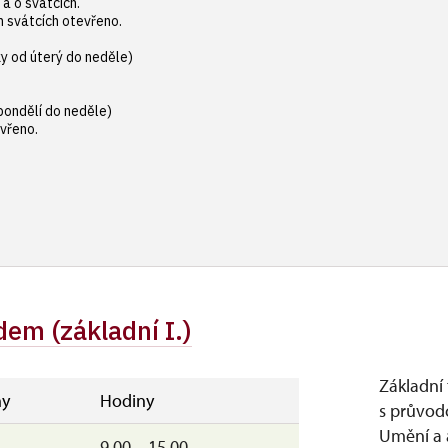
 a o svátcích.
h svátcích otevřeno.
ky od úterý do neděle)
pondělí do neděle)
evřeno.
em (základní I.)
Základní
y
Hodiny
s průvod
Umění a 
9.00 – 15.00