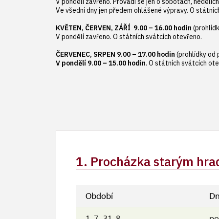
V pondělí zavřeno. Provádí se jen o sobotách, nedělích
Ve všední dny jen předem ohlášené výpravy. O státníc
KVĚTEN, ČERVEN, ZÁŘÍ 9.00 – 16.00 hodin
(prohlíd
V pondělí zavřeno. O státních svátcích otevřeno.
ČERVENEC, SRPEN 9.00 – 17.00 hodin
(prohlídky od 
V pondělí 9.00 – 15.00 hodin
. O státních svátcích ot
1. Procházka starým hrad
Období
Dn
1. 7.-31. 8.
po