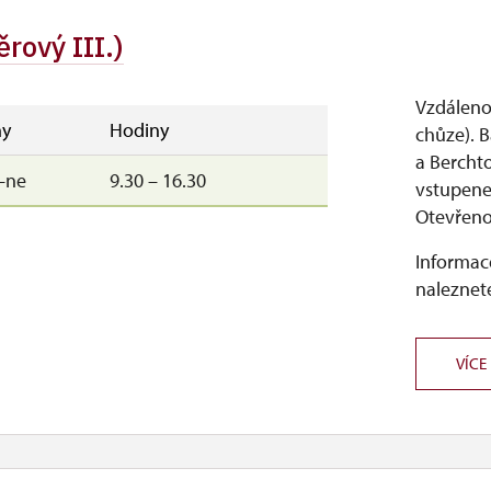
9.00 – 15.00
ěrový III.)
Vzdáleno
y
Hodiny
chůze). 
a Bercht
–ne
9.30 – 16.30
vstupene
Otevřeno
Informace
naleznete
VÍCE