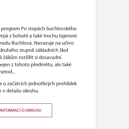
 program Po stopách buchlovského
rpá z bohaté a také trochu tajemné
 hradu Buchlova. Navazuje na učivo
 druhého stupně základních škol
 žákům rozšířit si dosavadní
nejen z tohoto předmětu, ale také
etod...
 o začátcích jednotlivých prohlídek
 v detailu okruhu.
 INFORMACÍ O OKRUHU