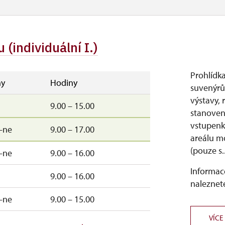
 (individuální I.)
Prohlídka
y
Hodiny
suvenýrů 
výstavy, 
9.00 – 15.00
stanoven
vstupenk
–ne
9.00 – 17.00
areálu m
(pouze s..
–ne
9.00 – 16.00
Informace
9.00 – 16.00
naleznete
–ne
9.00 – 15.00
VÍCE
–pá
9.00 – 15.00