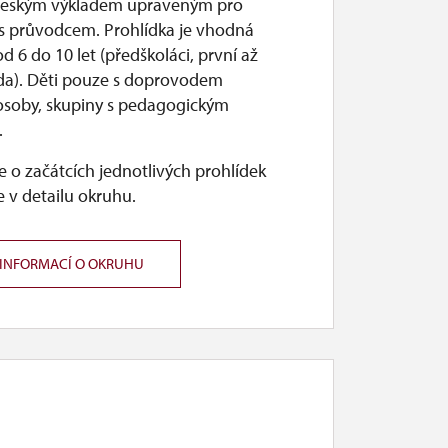
českým výkladem upraveným pro
n s průvodcem. Prohlídka je vhodná
od 6 do 10 let (předškoláci, první až
řída). Děti pouze s doprovodem
osoby, skupiny s pedagogickým
.
 o začátcích jednotlivých prohlídek
 v detailu okruhu.
 INFORMACÍ O OKRUHU