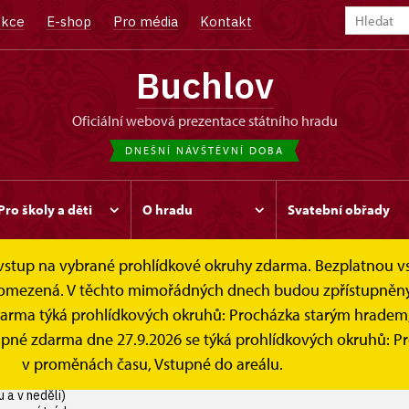
kce
E-shop
Pro média
Kontakt
Buchlov
oficiální webová prezentace státního hradu
DNEŠNÍ NÁVŠTĚVNÍ DOBA
Pro školy a děti
O hradu
Svatební obřady
e vstup na vybrané prohlídkové okruhy zdarma. Bezplatnou v
Návštěvní doba
 je omezená. V těchto mimořádných dnech budou zpřístupněn
darma týká prohlídkových okruhů: Procházka starým hradem
stupné zdarma dne 27.9.2026 se týká prohlídkových okruhů: 
v proměnách času, Vstupné do areálu.
u a v neděli)