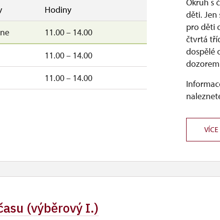
Okruh s 
y
Hodiny
děti. Je
pro děti 
–ne
11.00 – 14.00
čtvrtá t
dospělé 
11.00 – 14.00
dozorem
11.00 – 14.00
Informace
naleznete
VÍCE
asu (výběrový I.)