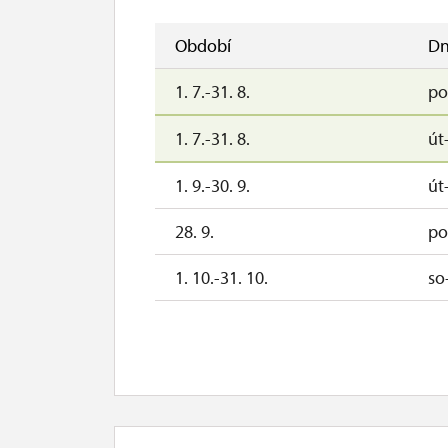
Období
Dn
1. 7.-31. 8.
po
1. 7.-31. 8.
út
1. 9.-30. 9.
út
28. 9.
po
1. 10.-31. 10.
so
28. 10.
st
29. 10.
čt
30. 10.
pá