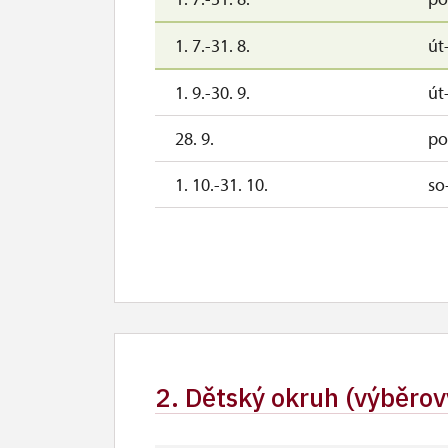
1. 7.-31. 8.
út
1. 9.-30. 9.
út
28. 9.
po
1. 10.-31. 10.
so
28. 10.
st
29. 10.
čt
30. 10.
pá
1. 11.
ne
2. Dětský okruh (výběrový