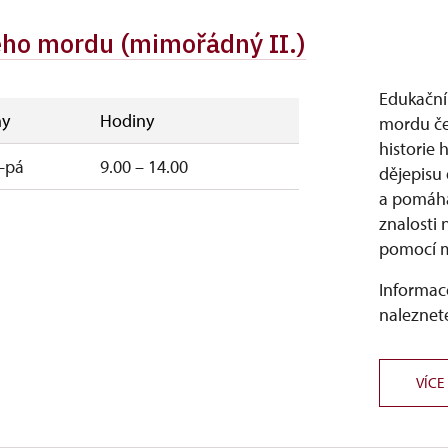
ého mordu (mimořádný II.)
Edukační
y
Hodiny
mordu če
historie
–pá
9.00 – 14.00
dějepisu
a pomáhá
znalosti 
pomocí m
Informace
naleznete
VÍCE