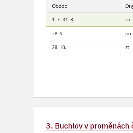
Období
Dn
1. 7.-31. 8.
so
28. 9.
po
28. 10.
st
3. Buchlov v proměnách č