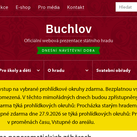
kce
E-shop
Pro média
Kontakt
Buchlov
oficiální webová prezentace státního hradu
DNEŠNÍ NÁVŠTĚVNÍ DOBA
Pro školy a děti
O hradu
Svatební obřady
e vstup na vybrané prohlídkové okruhy zdarma. Bezplatnou v
ké prohlídky
 je omezená. V těchto mimořádných dnech budou zpřístupněn
darma týká prohlídkových okruhů: Procházka starým hradem
atické 3D prohlídky
stupné zdarma dne 27.9.2026 se týká prohlídkových okruhů: 
v proměnách času, Vstupné do areálu.