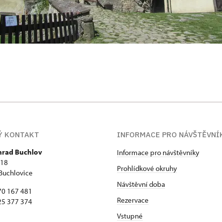
Ý KONTAKT
INFORMACE PRO NÁVŠTĚVNÍ
 hrad Buchlov
Informace pro návštěvníky
418
Prohlídkové okruhy
Buchlovice
Návštěvní doba
70 167 481
Rezervace
25 377 374
Vstupné