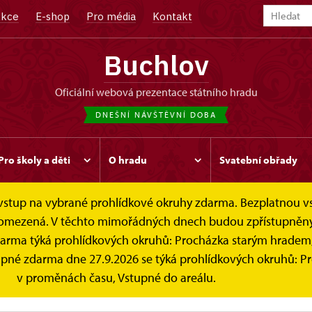
kce
E-shop
Pro média
Kontakt
Buchlov
oficiální webová prezentace státního hradu
DNEŠNÍ NÁVŠTĚVNÍ DOBA
Pro školy a děti
O hradu
Svatební obřady
e vstup na vybrané prohlídkové okruhy zdarma. Bezplatnou v
 je omezená. V těchto mimořádných dnech budou zpřístupněn
darma týká prohlídkových okruhů: Procházka starým hradem
stupné zdarma dne 27.9.2026 se týká prohlídkových okruhů: 
v proměnách času, Vstupné do areálu.