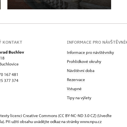
Ý KONTAKT
INFORMACE PRO NÁVŠTĚVNÍ
 hrad Buchlov
Informace pro návštěvníky
418
Prohlídkové okruhy
Buchlovice
Návštěvní doba
70 167 481
Rezervace
25 377 374
Vstupné
Tipy na výlety
 texty
licenci Creative Commons
(CC BY-NC-ND 3.0 CZ) (Uveďte
la). Při užití obsahu uvádějte odkaz na stránky www.npu.cz