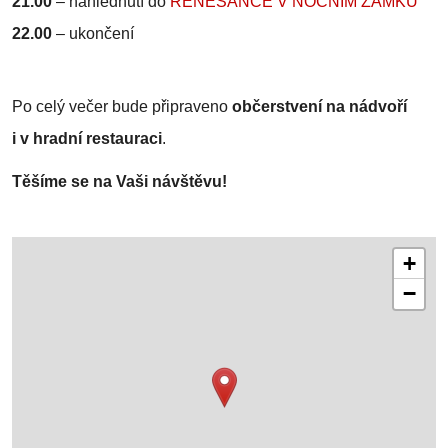
21.00
–
nahlédnutí do
RENESANCE V NOČNÍM ZÁMKU
22.00
–
ukončení
Po celý večer bude připraveno
občerstvení na nádvoří
i v hradní restauraci
.
Těšíme se na Vaši návštěvu!
+
−