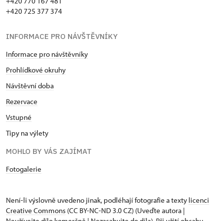
+420 770 167 481
+420 725 377 374
INFORMACE PRO NÁVŠTĚVNÍKY
Informace pro návštěvníky
Prohlídkové okruhy
Návštěvní doba
Rezervace
Vstupné
Tipy na výlety
MOHLO BY VÁS ZAJÍMAT
Fotogalerie
Není-li výslovně uvedeno jinak, podléhají fotografie a texty
licenci
Creative Commons
(CC BY-NC-ND 3.0 CZ) (Uveďte autora |
Neužívejte dílo komerčně | Nezasahujte do díla). Při užití obsahu