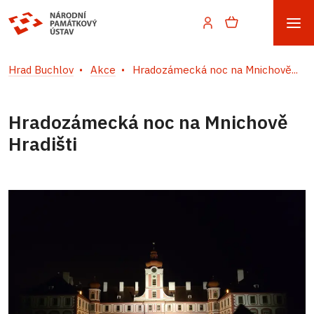
Hrad Buchlov
Akce
Hradozámecká noc na Mnichově...
Hradozámecká noc na Mnichově
Hradišti