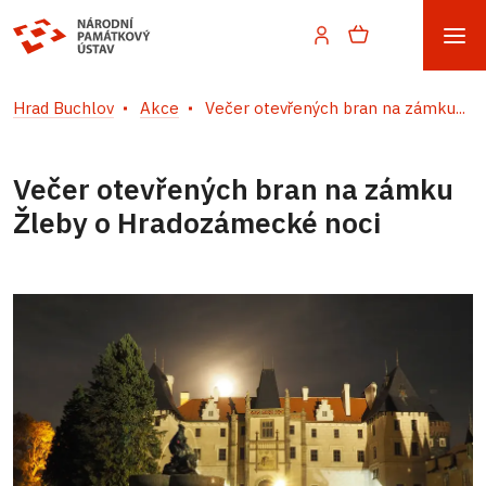
Hrad Buchlov
Akce
Večer otevřených bran na zámku...
Večer otevřených bran na zámku
Žleby o Hradozámecké noci