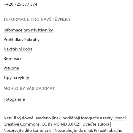
+420 725 377 374
INFORMACE PRO NÁVŠTĚVNÍKY
Informace pro návštěvníky
Prohlídkové okruhy
Návštěvní doba
Rezervace
Vstupné
Tipy na výlety
MOHLO BY VÁS ZAJÍMAT
Fotogalerie
Není-li výslovně uvedeno jinak, podléhají fotografie a texty
licenci
Creative Commons
(CC BY-NC-ND 3.0 CZ) (Uveďte autora |
Neužívejte dílo komerčně | Nezasahujte do díla). Při užití obsahu