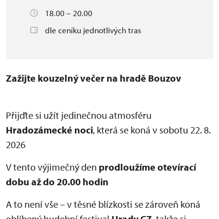
18.00 – 20.00
dle ceníku jednotlivých tras
Zažijte kouzelný večer na hradě Bouzov
Přijďte si užít jedinečnou atmosféru
Hradozámecké noci
, která se koná v sobotu 22. 8.
2026
V tento výjimečný den
prodloužíme otevírací
dobu až do 20.00 hodin
A to není vše – v těsné blízkosti se zároveň koná
oblíbený hudební festival
Hrady CZ
, takže si