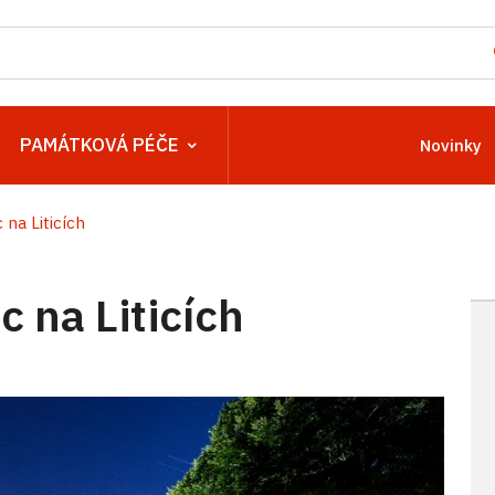
PAMÁTKOVÁ PÉČE
Novinky
na Liticích
 na Liticích