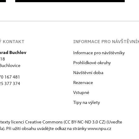
Ý KONTAKT
INFORMACE PRO NÁVŠTĚVNÍ
 hrad Buchlov
Informace pro návštěvníky
418
Prohlídkové okruhy
Buchlovice
Návštěvní doba
70 167 481
Rezervace
25 377 374
Vstupné
Tipy na výlety
 texty
licenci Creative Commons
(CC BY-NC-ND 3.0 CZ) (Uveďte
la). Při užití obsahu uvádějte odkaz na stránky www.npu.cz