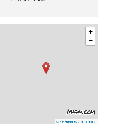
+
−
© Seznam.cz a.s. a další