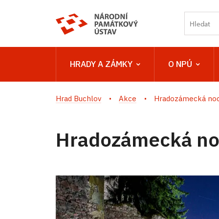
HRADY A ZÁMKY
O NPÚ
Hrad Buchlov
Akce
Hradozámecká noc 
Hradozámecká noc