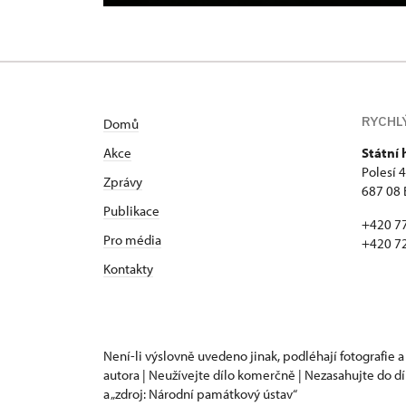
RYCHL
Domů
Akce
Státní
Polesí 
Zprávy
687 08 
Publikace
+420 7
Pro média
+420 7
Kontakty
Není-li výslovně uvedeno jinak, podléhají fotografie a
autora | Neužívejte dílo komerčně | Nezasahujte do dí
a „zdroj: Národní památkový ústav“