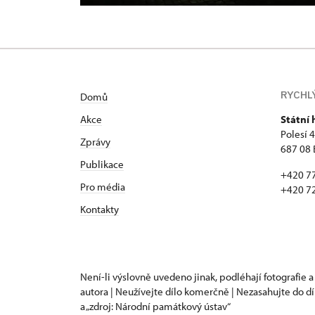
RYCHL
Domů
Akce
Státní
Polesí 
Zprávy
687 08 
Publikace
+420 7
Pro média
+420 7
Kontakty
Není-li výslovně uvedeno jinak, podléhají fotografie a
autora | Neužívejte dílo komerčně | Nezasahujte do dí
a „zdroj: Národní památkový ústav“