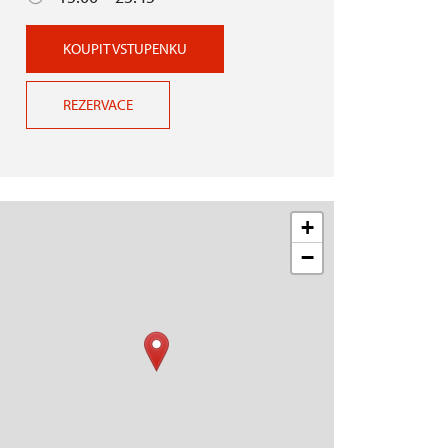
KOUPIT VSTUPENKU
REZERVACE
+
−