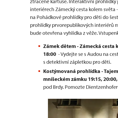
ztracené kartuše. Interaktivní prohlídky 
interiérech Zámecký cesta kolem světa -
na Pohádkové prohlídky pro děti do šesti
prohlídky prvorepublikových interiérů
bude otevřena vyhlídka z věže. Vstupenk
Zámek dětem - Zámecká cesta ko
18:00
- Vydejte se s Audou na ce
s detektivní zápletkou pro děti.
Kostýmovaná prohlídka - Tajems
mníšeckém zámku 19:15,
20:00,
pod Brdy. Pomozte Dientzenhofero