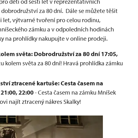
pro děti od šesti let v reprezentativních
 dobrodružství za 80 dní. Dále se můžete těšit
 let, výtvarné tvoření pro celou rodinu,
 mníšeckého zámku a v odpoledních hodinách
y na prohlídky nakupujte v online prodeji.
lem světa: Dobrodružství za 80 dní 17:05,
stu kolem světa za 80 dní! Hravá prohlídka zámku
tví ztracené kartuše: Cesta časem na
 21:00, 22:00
- Cesta časem na zámku Mníšek
vi najít ztracený nákres Skalky!