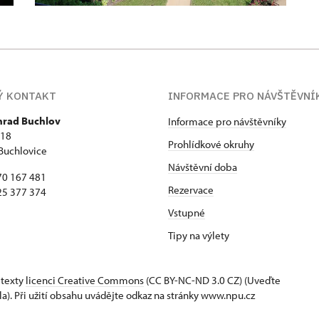
Ý KONTAKT
INFORMACE PRO NÁVŠTĚVNÍ
 hrad Buchlov
Informace pro návštěvníky
418
Prohlídkové okruhy
Buchlovice
Návštěvní doba
70 167 481
Rezervace
25 377 374
Vstupné
Tipy na výlety
 texty
licenci Creative Commons
(CC BY-NC-ND 3.0 CZ) (Uveďte
la). Při užití obsahu uvádějte odkaz na stránky www.npu.cz