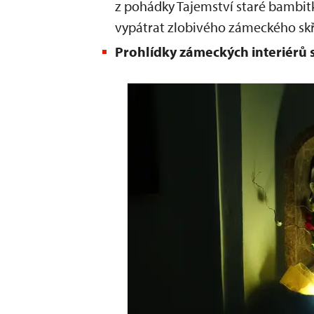
z pohádky Tajemství staré bambitk
vypátrat zlobivého zámeckého skř
Prohlídky zámeckých interiérů 