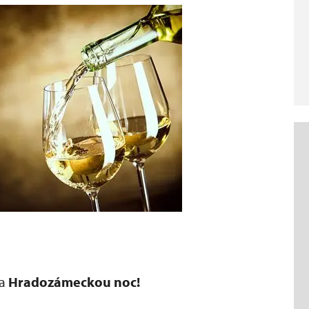
na
Hradozámeckou noc!