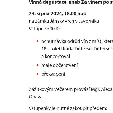
Vinná degustace aneb Za vínem po st
24. srpna 2024, 18.00 hod
na zámku Jánský Vrch v Javorníku
Vstupné 500 Kč
ochutnávka odrůd vín z míst, kte
18. století Karla Ditterse Ditters
a koncertoval
malé občerstvení
překvapení
Zážitkovým večerem provází Mgr. Alex
Opava.
Vstupenky je nutné zakoupit předem: