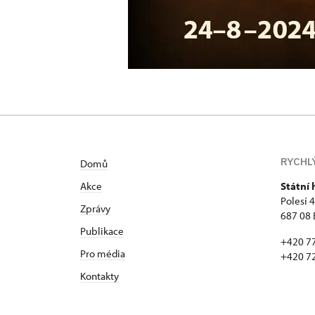
RYCHL
Domů
Akce
Státní
Polesí 
Zprávy
687 08 
Publikace
+420 7
Pro média
+420 7
Kontakty