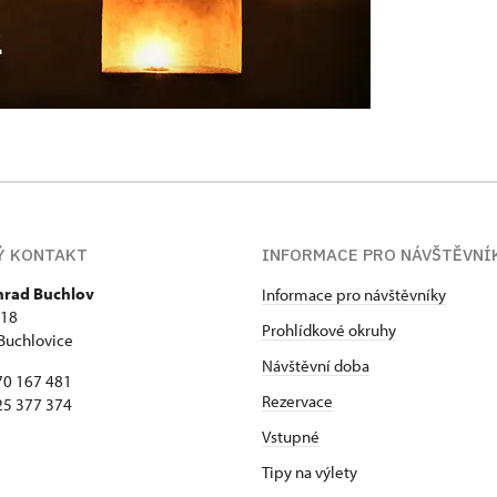
Ý KONTAKT
INFORMACE PRO NÁVŠTĚVNÍ
 hrad Buchlov
Informace pro návštěvníky
418
Prohlídkové okruhy
Buchlovice
Návštěvní doba
70 167 481
Rezervace
25 377 374
Vstupné
Tipy na výlety