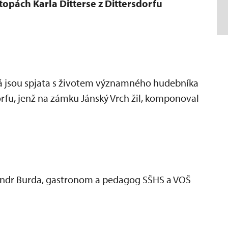
opách Karla Ditterse z Dittersdorfu
rá jsou spjata s životem významného hudebníka
dorfu, jenž na zámku Jánský Vrch žil, komponoval
andr Burda, gastronom a pedagog SŠHS a VOŠ