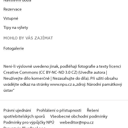
Rezervace
Vstupné
Tipy na výlety
MOHLO BY VÁS ZAJÍMAT
Fotogalerie
Není-li výslovně uvedeno jinak, podléhají fotografie a texty
licenci
Creative Commons
(CC BY-NC-ND 3.0 CZ) (Uveďte autora |
Neužívejte dílo komerčně | Nezasahujte do díla). Při užití obsahu
uvádějte odkaz na stránky www.npu.cz a „zdroj: Národní památkový
ústav“
Právní ujednání
Prohlášení o přístupnosti
Řešení
spotřebitelských sporů
Všeobecné obchodní podmínky
Podmínky pro výpůjčky NPÚ
webeditor@npu.cz