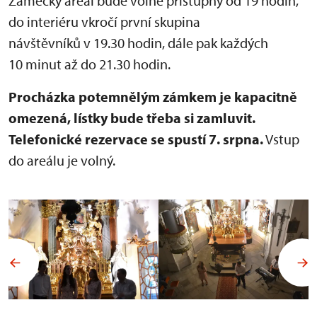
Zámecký areál bude volně přístupný od 19 hodin,
do interiéru vkročí první skupina
návštěvníků v 19.30 hodin, dále pak každých
10 minut až do 21.30 hodin.
Procházka potemnělým zámkem je kapacitně
omezená, lístky bude třeba si zamluvit.
Telefonické rezervace se spustí 7. srpna.
Vstup
do areálu je volný.