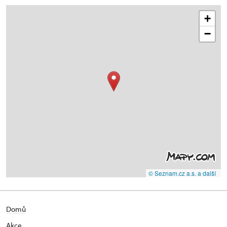
+
−
© Seznam.cz a.s. a další
Domů
Akce