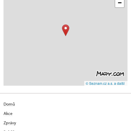
−
© Seznam.cz a.s. a další
Domů
Akce
Zprávy