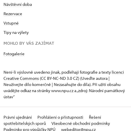
Návštěvní doba
Rezervace
Vstupné
Tipy na výlety
MOHLO BY VÁS ZAJÍMAT
Fotogalerie
Není-li výslovně uvedeno jinak, podléhají fotografie a texty
licenci
Creative Commons
(CC BY-NC-ND 3.0 CZ) (Uveďte autora |
Neužívejte dílo komerčně | Nezasahujte do díla). Při užití obsahu
uvádějte odkaz na stránky www.npu.cz a „zdroj: Národní památkový
ústav“
Právní ujednání
Prohlášení o přístupnosti
Řešení
spotřebitelských sporů
Všeobecné obchodní podmínky
Podmínky pro výpůjčky NPÚ
webeditor@npu.cz