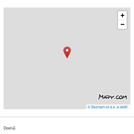
+
−
© Seznam.cz a.s. a další
Domů