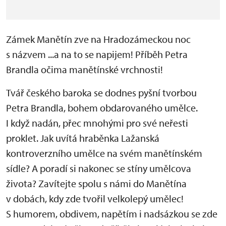
Zámek Manětín zve na Hradozámeckou noc
s názvem ...a na to se napijem! Příběh Petra
Brandla očima manětínské vrchnosti!
Tvář českého baroka se dodnes pyšní tvorbou
Petra Brandla, bohem obdarovaného umělce.
I když nadán, přec mnohými pro své neřesti
proklet. Jak uvítá hraběnka Lažanská
kontroverzního umělce na svém manětínském
sídle? A poradí si nakonec se stíny umělcova
života? Zavítejte spolu s námi do Manětína
v dobách, kdy zde tvořil velkolepý umělec!
S humorem, obdivem, napětím i nadsázkou se zde