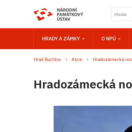
HRADY A ZÁMKY
O NPÚ
Hrad Buchlov
Akce
Hradozámecká no
Hradozámecká no