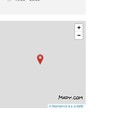
+
−
© Seznam.cz a.s. a další