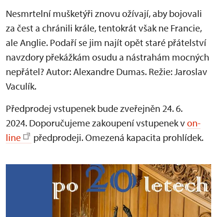
Nesmrtelní mušketýři znovu ožívají, aby bojovali
za čest a chránili krále, tentokrát však ne Francie,
ale Anglie. Podaří se jim najít opět staré přátelství
navzdory překážkám osudu a nástrahám mocných
nepřátel? Autor: Alexandre Dumas. Režie: Jaroslav
Vaculík.
Předprodej vstupenek bude zveřejněn 24. 6.
2024. Doporučujeme zakoupení vstupenek v
on-
line
předprodeji. Omezená kapacita prohlídek.