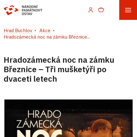
Hrad Buchlov
Akce
Hradozámecká noc na zámku Březnice...
Hradozámecká noc na zámku
Březnice – Tři mušketýři po
dvaceti letech