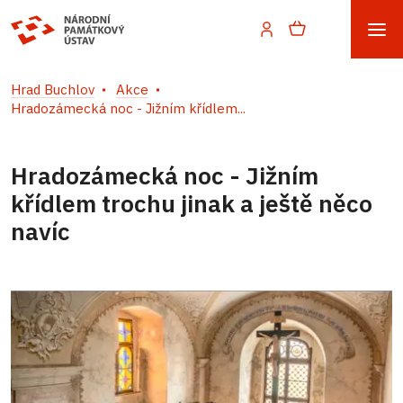
Hrad Buchlov
Akce
Hradozámecká noc - Jižním křídlem...
Hradozámecká noc - Jižním
křídlem trochu jinak a ještě něco
navíc