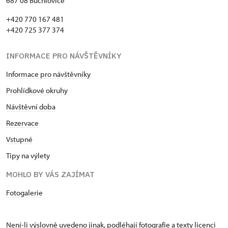
687 08 Buchlovice
+420 770 167 481
+420 725 377 374
INFORMACE PRO NÁVŠTĚVNÍKY
Informace pro návštěvníky
Prohlídkové okruhy
Návštěvní doba
Rezervace
Vstupné
Tipy na výlety
MOHLO BY VÁS ZAJÍMAT
Fotogalerie
Není-li výslovně uvedeno jinak, podléhají fotografie a texty
licenci