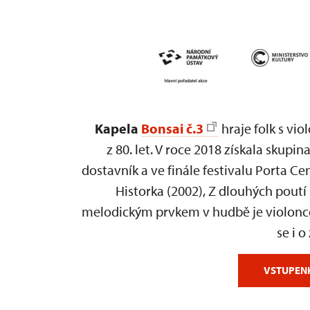
Kapela
Bonsai č.3
hraje folk s vi
z 80. let. V roce 2018 získala skupi
dostavník a ve finále festivalu Porta C
Historka (2002), Z dlouhých poutí
melodickým prvkem v hudbě je violoncel
se i o
VSTUPEN