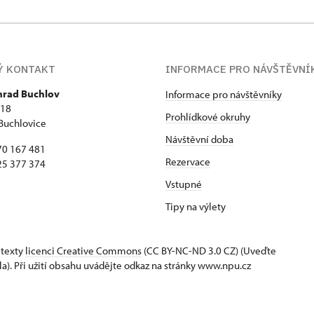
Ý KONTAKT
INFORMACE PRO NÁVŠTĚVNÍ
 hrad Buchlov
Informace pro návštěvníky
418
Prohlídkové okruhy
Buchlovice
Návštěvní doba
70 167 481
Rezervace
25 377 374
Vstupné
Tipy na výlety
 texty
licenci Creative Commons
(CC BY-NC-ND 3.0 CZ) (Uveďte
la). Při užití obsahu uvádějte odkaz na stránky www.npu.cz