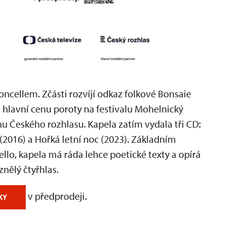
oloncellem. Zčásti rozvíjí odkaz folkové Bonsaie
na hlavní cenu poroty na festivalu Mohelnický
enu Českého rozhlasu. Kapela zatím vydala tři CD:
 (2016) a Hořká letní noc (2023). Základním
lo, kapela má ráda lehce poetické texty a opírá
 znělý čtyřhlas.
v předprodeji.
KY