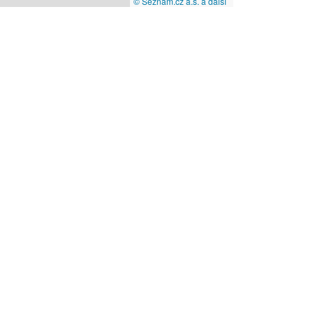
© Seznam.cz a.s. a další