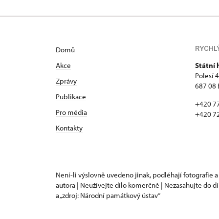
RYCHL
Domů
Akce
Státní
Polesí 
Zprávy
687 08 
Publikace
+420 7
Pro média
+420 7
Kontakty
Není-li výslovně uvedeno jinak, podléhají fotografie a
autora | Neužívejte dílo komerčně | Nezasahujte do dí
a „zdroj: Národní památkový ústav“