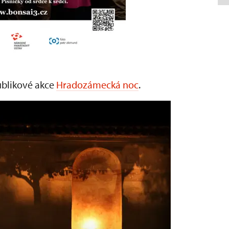
ublikové akce
Hradozámecká noc
.